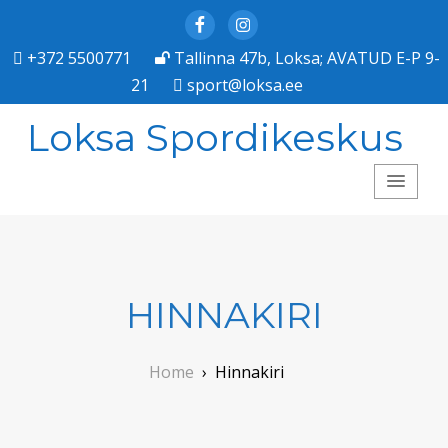
Facebook
Instagram
+372 5500771
Tallinna 47b, Loksa; AVATUD E-P 9-
21
sport@loksa.ee
Loksa Spordikeskus
HINNAKIRI
Home
›
Hinnakiri