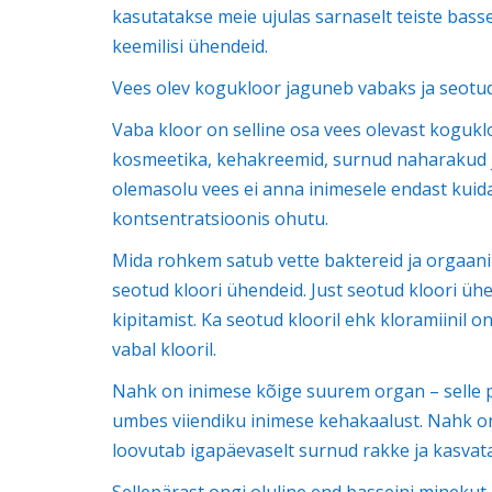
kasutatakse meie ujulas sarnaselt teiste basse
keemilisi ühendeid.
Vees olev kogukloor jaguneb vabaks ja seotud
Vaba kloor on selline osa vees olevast kogukl
kosmeetika, kehakreemid, surnud naharakud jms
olemasolu vees ei anna inimesele endast kuid
kontsentratsioonis ohutu.
Mida rohkem satub vette baktereid ja orgaanil
seotud kloori ühendeid. Just seotud kloori ühe
kipitamist. Ka seotud klooril ehk kloramiinil
vabal klooril.
Nahk on inimese kõige suurem organ – selle 
umbes viiendiku inimese kehakaalust. Nahk on
loovutab igapäevaselt surnud rakke ja kasvat