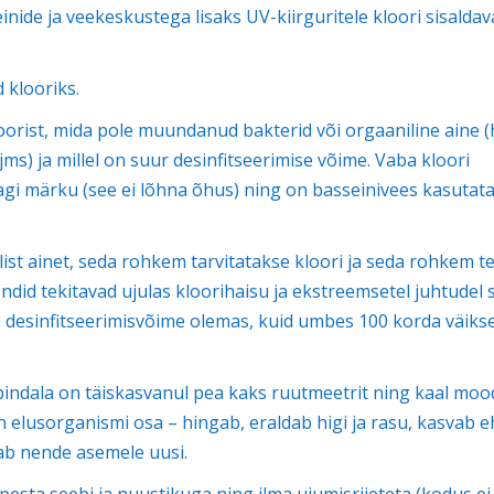
inide ja veekeskustega lisaks UV-kiirguritele kloori sisaldav
 klooriks.
oorist, mida pole muundanud bakterid või orgaaniline aine (h
) ja millel on suur desinfitseerimise võime. Vaba kloori
agi märku (see ei lõhna õhus) ning on basseinivees kasutat
ist ainet, seda rohkem tarvitatakse kloori ja seda rohkem t
ndid tekitavad ujulas kloorihaisu ja ekstreemsetel juhtudel 
 on desinfitseerimisvõime olemas, kuid umbes 100 korda väiks
pindala on täiskasvanul pea kaks ruutmeetrit ning kaal mo
 elusorganismi osa – hingab, eraldab higi ja rasu, kasvab e
ab nende asemele uusi.