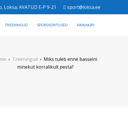
b, Loksa; AVATUD E-P 9-21
sport@loksa.ee
TREENINGUD
SPORDIÜRITUSED
HINNAKIRI
me
›
Treeningud
›
Miks tuleb enne basseini
minekut korralikult pesta?