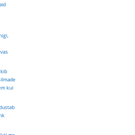
aid
igi,
avas
ekib
silmade
em kui
odustab
hk