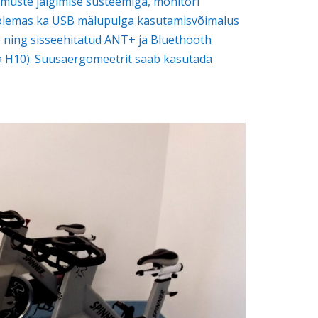
muste jälgimise süsteemiga, monitori
on olemas ka USB mälupulga kasutamisvõimalus
 ning sisseehitatud ANT+ ja Bluethooth
 H10). Suusaergomeetrit saab kasutada