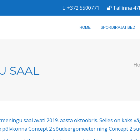
+372 5500771
Tallinna 47
HOME
SPORDIRAJATISED
H
U SAAL
reeningu saal avati 2019. aasta oktoobris. Selles on kaks v
e põlvkonna Concept 2 sõudeergomeeter ning Concept 2 s