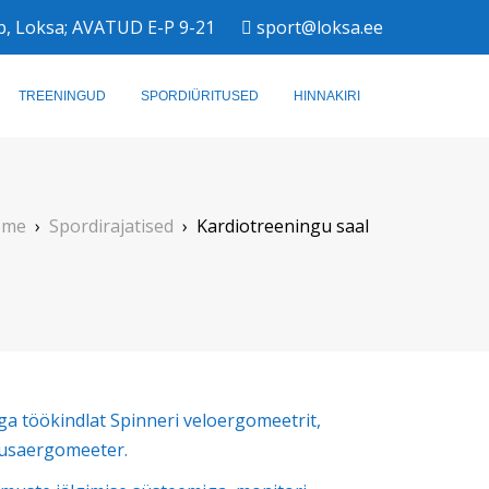
b, Loksa; AVATUD E-P 9-21
sport@loksa.ee
TREENINGUD
SPORDIÜRITUSED
HINNAKIRI
ome
›
Spordirajatised
›
Kardiotreeningu saal
äga töökindlat Spinneri veloergomeetrit,
uusaergomeeter.