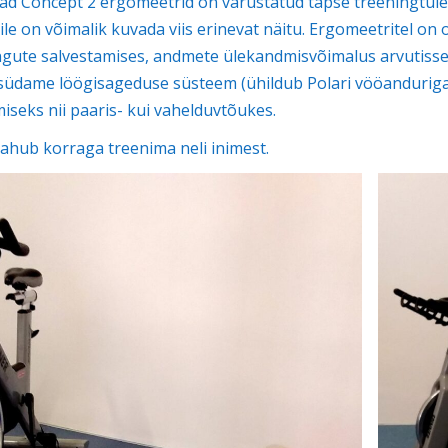
d Concept 2 ergomeetrid on varustatud täpse treeningtule
ile on võimalik kuvada viis erinevat näitu. Ergomeetritel 
ngute salvestamises, andmete ülekandmisvõimalus arvutisse
südame löögisageduse süsteem (ühildub Polari vööanduriga
iseks nii paaris- kui vahelduvtõukes.
mahub korraga treenima neli inimest.