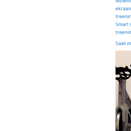
Mõlema
ekraan
treeni
Smart 
treenim
Saali 