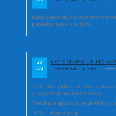
Loksa ujula on olnud suletud remonditööde t
planeeritud avada 10. augustil.
LASTE SUVINE UJUMISKUR
28
Laste s
JUULI
Hilleri Treisalt
Uudised
komment
10.08.; 12.08.; 14.08.; 17.08.; 19.08.; 21.08.; 26.0
24. augustil ujumiskursust ei toimu.
Treeningute algus 16.30, palume kohal olla
16.30 – I algajate grupp