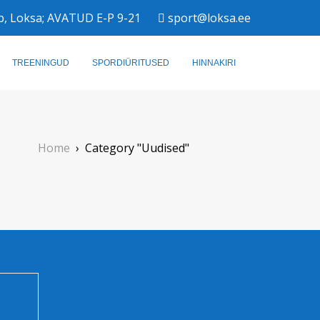
b, Loksa; AVATUD E-P 9-21
sport@loksa.ee
TREENINGUD
SPORDIÜRITUSED
HINNAKIRI
Home
›
Category "Uudised"