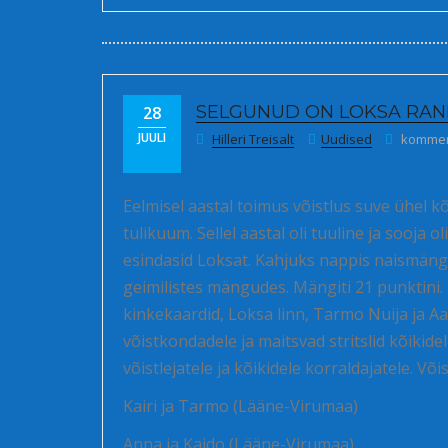
SELGUNUD ON LOKSA RAN
28
Selgunu
JUULI
Hilleri Treisalt
Uudised
komment
Eelmisel aastal toimus võistlus suve ühel kõig
tulikuum. Sellel aastal oli tuuline ja sooja 
esindasid Loksat. Kahjuks nappis naismängij
geimilistes mängudes. Mängiti 21 punktini. 
kinkekaardid, Loksa linn, Tarmo Nuija ja Aa
võistkondadele ja maitsvad stritslid kõikide
võistlejatele ja kõikidele korraldajatele. Võ
Kairi ja Tarmo (Lääne-Virumaa)
Anna ja Kaido (Lääne-Virumaa)