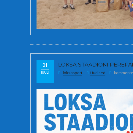
LOKSA STAADIONI PEREPÄ
01
Loksa sta
JUULI
loksasport
Uudised
kommenteer