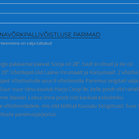
NAVÕRKPALLIVÕISTLUSE PARIMAD
d on Loksa rannavõrkpallivõistluse parimad
eerimine on välja lülitatud
e palavamal päeval. Sooja oli 28º, tuult ei olnud ja liiv oli
oli 20º. Võistlejad olid Lääne-Virumaalt ja Harjumaalt. 2 võistk
aid. Võistlustulle asus 6 võistkonda. Paremus selgitati välj
Suur-suur tänu kuulub Harju Coop´ile, kelle poolt olid rahal
rne Idavain. Loksa linna poolt olid karikad esikolmiku
le võistkondadele, mis olid tellitud Kuusalu Söögitoast. Suur
istluste paremusjärjestus: