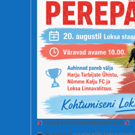
LOKSA STAADIONI PEREPÄEV 2026
20. augustil
ootame kõiki Loksa staadion