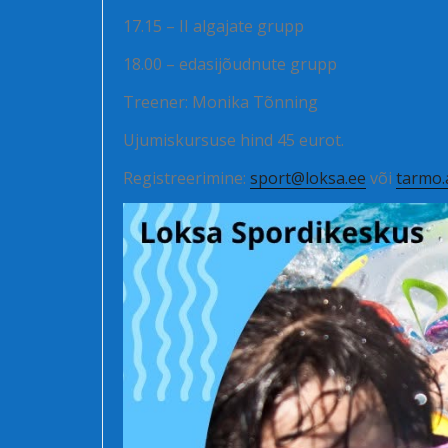
17.15 – II algajate grupp
18.00 – edasijõudnute grupp
Treener: Monika Tõnning
Ujumiskursuse hind 45 eurot.
Registreerimine:
sport@loksa.ee
või
tarmo.