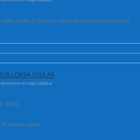
õttu alates 22. juunist. Loksa ujula ja spordikeskus on
SUS LOKSA UJULAS
uvine ujumiskursus Loksa ujulas
eerimine on välja lülitatud
8.; 28.08.
 15 minutit varem.