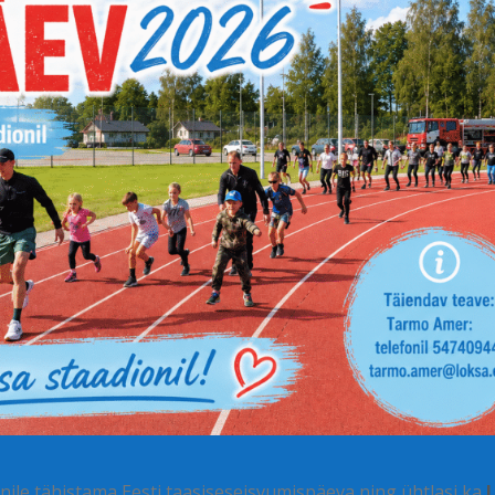
ile tähistama Eesti taasiseseisvumispäeva ning ühtlasi ka