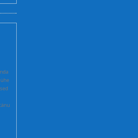
onda
a ühe
ised
 tänu