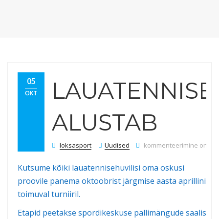
05
LAUATENNISE
OKT
ALUSTAB
Lauatenniseturniir alusta
loksasport
Uudised
kommenteerimine on välja
Kutsume kõiki lauatennisehuvilisi oma oskusi
proovile panema oktoobrist järgmise aasta aprillini
toimuval turniiril.
Etapid peetakse spordikeskuse pallimängude saalis