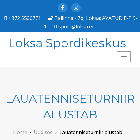
Facebook
Instagram
+372 5500771
Tallinna 47b, Loksa; AVATUD E-P 9-
21
sport@loksa.ee
Loksa Spordikeskus
LAUATENNISETURNIIR
ALUSTAB
Home
›
Uudised
›
Lauatenniseturniir alustab