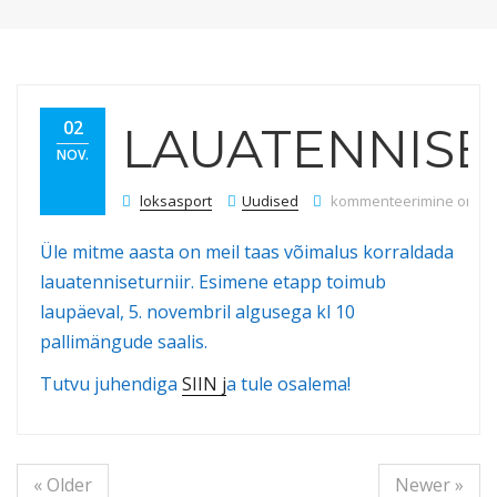
02
LAUATENNISE
NOV.
Lauatenniseturniir
loksasport
Uudised
kommenteerimine on välj
Üle mitme aasta on meil taas võimalus korraldada
lauatenniseturniir. Esimene etapp toimub
laupäeval, 5. novembril algusega kl 10
pallimängude saalis.
Tutvu juhendiga
SIIN j
a tule osalema!
« Older
Newer »