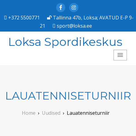
Facebook
Instagram
+372 5500771
Tallinna 47b, Loksa; AVATUD E-P 9-
21
sport@loksa.ee
Loksa Spordikeskus
LAUATENNISETURNIIR
Home
›
Uudised
›
Lauatenniseturniir