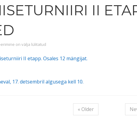
SETURNIIRI II ETA
ED
eturniiri II etapi tulemused
imine on välja lülitatud
eturniiri II etapp. Osales 12 mängijat.
val, 17. detsembril algusega kell 10.
« Older
Ne