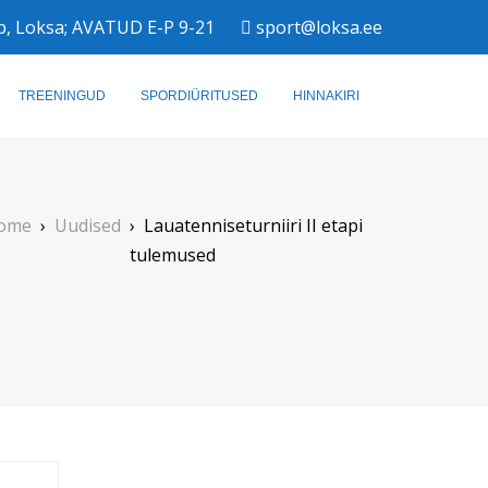
b, Loksa; AVATUD E-P 9-21
sport@loksa.ee
TREENINGUD
SPORDIÜRITUSED
HINNAKIRI
ome
›
Uudised
›
Lauatenniseturniiri II etapi
tulemused