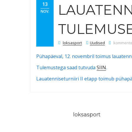
13
LAUATENNI
NOV.
TULEMUS
Lauatennis
loksasport
Uudised
kommenteer
Pühapäeval, 12. novembril toimus lauatennis
Tulemustega saad tutvuda
SIIN
.
Lauatenniseturniiri II etapp toimub pühapäe
loksasport