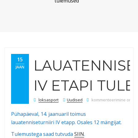
tulemused
15
LAUATENNISE
JAAN
IV ETAPI TUL
Lauatenniseturniiri IV et
loksasport
Uudised
kommenteerimine on välj
Pühapäeval, 14. jaanuaril toimus
lauatenniseturniiri IV etapp. Osales 12 mängijat.
Tulemustega saad tutvuda
SIIN
.