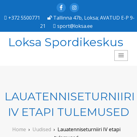
Facebook
Instagram
+372 5500771
Tallinna 47b, Loksa; AVATUD E-P 9-
21
sport@loksa.ee
Loksa Spordikeskus
LAUATENNISETURNIIRI
IV ETAPI TULEMUSED
Home
›
Uudised
›
Lauatenniseturniiri IV etapi