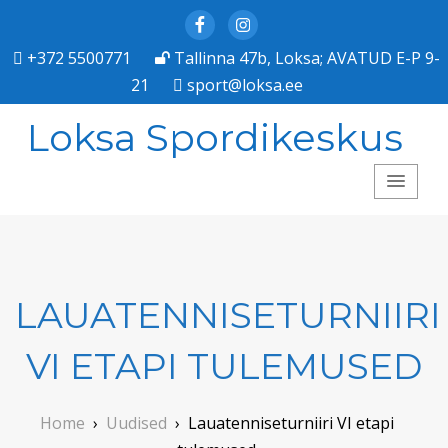
Facebook
Instagram
+372 5500771
Tallinna 47b, Loksa; AVATUD E-P 9-
21
sport@loksa.ee
Loksa Spordikeskus
LAUATENNISETURNIIRI
VI ETAPI TULEMUSED
Home
›
Uudised
›
Lauatenniseturniiri VI etapi