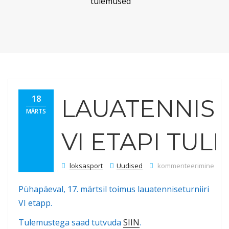
tulemused
18
LAUATENNISE
MÄRTS
VI ETAPI TU
Lauatenniseturniiri VI 
loksasport
Uudised
kommenteerimine on väl
Pühapäeval, 17. märtsil toimus lauatenniseturniiri
VI etapp.
Tulemustega saad tutvuda
SIIN
.