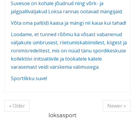
Suvesoe on kohale jõudnud ning võrk- ja
jalgpalliväljakud Loksa rannas ootavad mängijaid.
Võta oma pall(id) kaasa ja mängi nii kaua kui tahad!
Loodame, et tunned rõõmu ka võsast vabanenud
väljakute ümbrusest, riietumiskabiinidest, kiigest ja
ronimisredelitest, mis on nüüd tänu spordikeskuse
kollektiivi initsiatiivile ja töökatele kätele
varasemast veidi värskema välimusega.
Sportlikku suve!
« Older
Newer »
loksasport