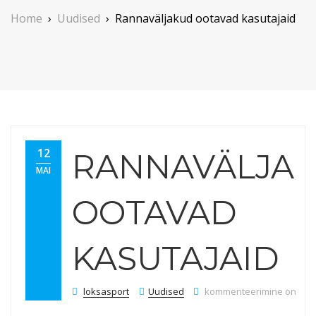
Home
›
Uudised
›
Rannaväljakud ootavad kasutajaid
12
RANNAVÄLJA
MAI
OOTAVAD
KASUTAJAID
Rannaväljakud ootavad k
loksasport
Uudised
kommenteerimine on välja 