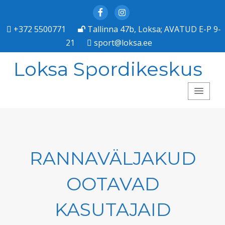
Facebook
Instagram
+372 5500771
Tallinna 47b, Loksa; AVATUD E-P 9-
21
sport@loksa.ee
Loksa Spordikeskus
RANNAVÄLJAKUD
OOTAVAD
KASUTAJAID