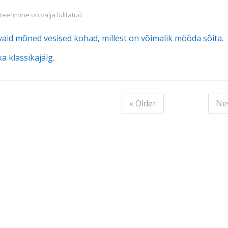
oaeg kestab
erimine on välja lülitatud
 vaid mõned vesised kohad, millest on võimalik mööda sõita.
a klassikajälg.
« Older
Ne