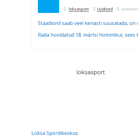
Suusaho
loksasport
Uudised
kommente
Staadionil saab veel kenasti suusatada, on
Rada hooldatud 18. märtsi hommikul, sees k
loksasport
Loksa Spordikeskus