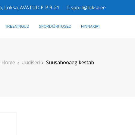
b, Loksa; AVATUD E-P 9-21
sport@loksa.ee
TREENINGUD
SPORDIÜRITUSED
HINNAKIRI
Home
›
Uudised
›
Suusahooaeg kestab