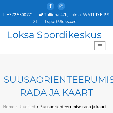
Facebook
Instagram
+372 5500771
Tallinna 47b, Loksa; AVATUD E-P 9-
21
sport@loksa.ee
Loksa Spordikeskus
SUUSAORIENTEERUMI
RADA JA KAART
Home
›
Uudised
›
Suusaorienteerumise rada ja kaart