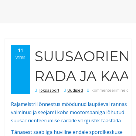
11
SUUSAORIEN
VEEBR
RADA JA KAA
Suusaorienteerumise ra
loksasport
Uudised
kommenteerimine on välj
Rajameistril õnnestus möödunud laupäeval rannas
valminud ja seejärel kohe mootorsaaniga lõhutud
suusaorienteerumise radade võrgustik taastada.
Tänasest saab iga huviline endale spordikeskuse