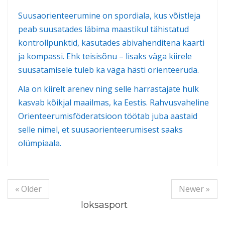
Suusaorienteerumine on spordiala, kus võistleja
peab suusatades läbima maastikul tähistatud
kontrollpunktid, kasutades abivahenditena kaarti
ja kompassi. Ehk teisisõnu – lisaks väga kiirele
suusatamisele tuleb ka väga hästi orienteeruda.
Ala on kiirelt arenev ning selle harrastajate hulk
kasvab kõikjal maailmas, ka Eestis. Rahvusvaheline
Orienteerumisföderatsioon töötab juba aastaid
selle nimel, et suusaorienteerumisest saaks
olümpiaala.
« Older
Newer »
loksasport