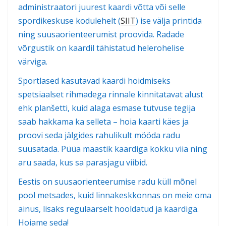
administraatori juurest kaardi võtta või selle
spordikeskuse kodulehelt (
SIIT
) ise välja printida
ning suusaorienteerumist proovida. Radade
võrgustik on kaardil tähistatud helerohelise
värviga.
Sportlased kasutavad kaardi hoidmiseks
spetsiaalset rihmadega rinnale kinnitatavat alust
ehk planšetti, kuid alaga esmase tutvuse tegija
saab hakkama ka selleta – hoia kaarti käes ja
proovi seda jälgides rahulikult mööda radu
suusatada. Püüa maastik kaardiga kokku viia ning
aru saada, kus sa parasjagu viibid.
Eestis on suusaorienteerumise radu küll mõnel
pool metsades, kuid linnakeskkonnas on meie oma
ainus, lisaks regulaarselt hooldatud ja kaardiga.
Hoiame seda!