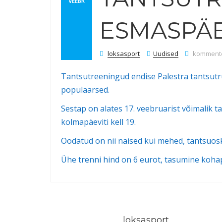
VEEBR
ESMASPÄE
Tantsutre
loksasport
Uudised
kommentee
Tantsutreeningud endise Palestra tantsutru
populaarsed.
Sestap on alates 17. veebruarist võimalik t
kolmapäeviti kell 19.
Oodatud on nii naised kui mehed, tantsuosk
Ühe trenni hind on 6 eurot, tasumine kohap
loksasport