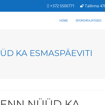
+372 5500771
Tallinna 47
HOME
SPORDIRAJATISED
ÜD KA ESMASPÄEVITI
RENN NÜÜD KA