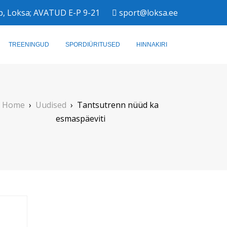
b, Loksa; AVATUD E-P 9-21
sport@loksa.ee
TREENINGUD
SPORDIÜRITUSED
HINNAKIRI
Home
›
Uudised
›
Tantsutrenn nüüd ka
esmaspäeviti