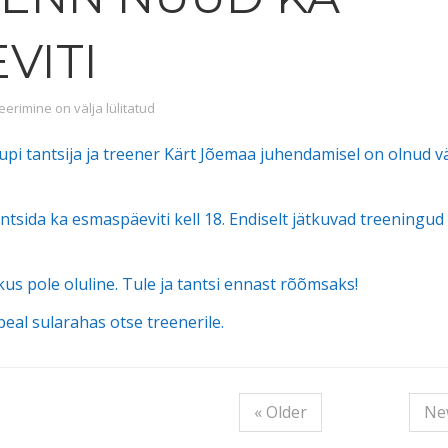
VITI
nn nüüd ka esmaspäeviti
rimine on välja lülitatud
pi tantsija ja treener Kärt Jõemaa juhendamisel on olnud v
antsida ka esmaspäeviti kell 18. Endiselt jätkuvad treeningud
us pole oluline. Tule ja tantsi ennast rõõmsaks!
eal sularahas otse treenerile.
« Older
Ne