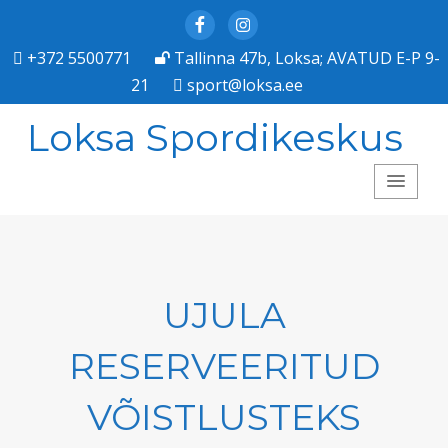
Facebook
Instagram
+372 5500771
Tallinna 47b, Loksa; AVATUD E-P 9-
21
sport@loksa.ee
Loksa Spordikeskus
UJULA
RESERVEERITUD
VÕISTLUSTEKS