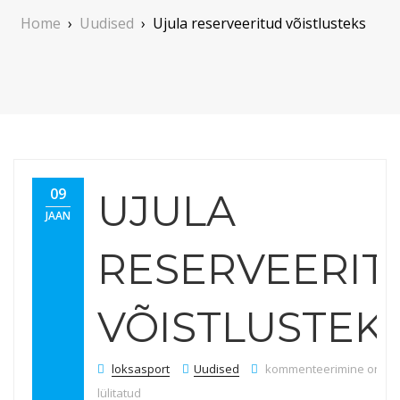
Home
›
Uudised
›
Ujula reserveeritud võistlusteks
09
UJULA
JAAN
RESERVEERIT
VÕISTLUSTEK
Ujula reserveeritud võist
loksasport
Uudised
kommenteerimine on väl
lülitatud