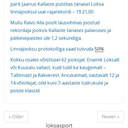
pärit Jaanus Kallaste püstitas tänasel Loksa
linnajooksul uue rajarekordi – 19.21,00.
Mullu Raivo Alla poolt lausvihmas joostud
rekordaja jooksis Kallaste tänases palavuses ja
päikesepaistes üle 1,2 sekundiga.
Linnajooksu protokolliga saad tutvuda
SIIN
.
Kokku osales võistlusel 62 jooksjat. Enamik Loksalt
või Kuusalu vallast, kuid tuldi ka kaugemalt –
Tallinnast ja Rakverest. Arvukaimad, vastavalt 12 ja
14 võistlejat, olid kuni 7-aastaste tüdrukute ja
poiste klassid.
« Older
Newer »
loksasport