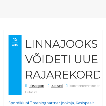
15
LINNAJOOKS
AUG
VÕIDETI UUE
RAJAREKORD
Linnajooks võideti uue ra
loksasport
Uudised
kommenteerimine on väl
lülitatud
Spordiklubi Treeningpartner jooksja, Kasispealt