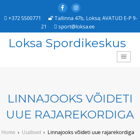
Facebook
Instagram
+372 5500771
Tallinna 47b, Loksa; AVATUD E-P 9-
21
sport@loksa.ee
Loksa Spordikeskus
LINNAJOOKS VÕIDETI
UUE RAJAREKORDIGA
Home
›
Uudised
›
Linnajooks võideti uue rajarekordiga