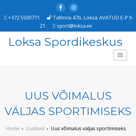
Facebook
Instagram
+372 5500771
Tallinna 47b, Loksa; AVATUD E-P 9-
21
sport@loksa.ee
Loksa Spordikeskus
UUS VÕIMALUS
VÄLJAS SPORTIMISEKS
Home
›
Uudised
›
Uus võimalus väljas sportimiseks