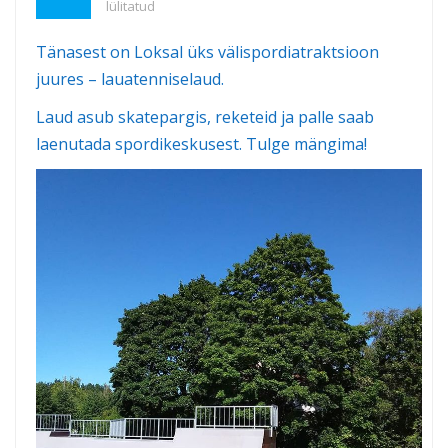
lülitatud
Tänasest on Loksal üks välispordiatraktsioon
juures – lauatenniselaud.
Laud asub skatepargis, reketeid ja palle saab
laenutada spordikeskusest. Tulge mängima!