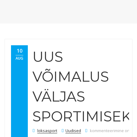
10
UUS
AUG
VÕIMALUS
VÄLJAS
SPORTIMISEK
Uus võimalus väljas spor
loksasport
Uudised
kommenteerimine on väl