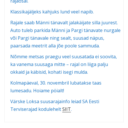
rajaosal.
Klassikajäljeks kahjuks lund veel napib.
Rajale saab Männi tänavalt jalakäijate silla juurest.
Auto tuleb parkida Männi ja Pargi tänavate nurgale
või Pargi tänavale ning sealt, suusad näpus,
paarsada meetrit alla jõe poole sammuda.
Nõmme metsas praegu veel suusatada ei soovita,
ka vanema suusaga mitte – rajal on liiga palju
okkaid ja käbisid, kohati isegi mulda.
Kolmapäeval, 30. novembril lubatakse taas
lumesadu. Hoiame pöialt!
Värske Loksa suusarajainfo leiad SA Eesti
Terviserajad kodulehelt
SIIT
.