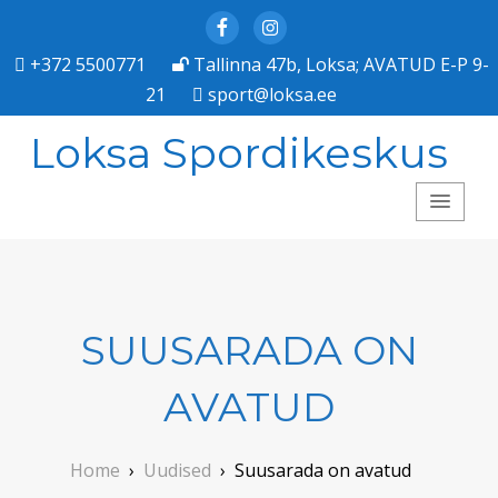
Facebook
Instagram
+372 5500771
Tallinna 47b, Loksa; AVATUD E-P 9-
21
sport@loksa.ee
Loksa Spordikeskus
SUUSARADA ON
AVATUD
Home
›
Uudised
›
Suusarada on avatud