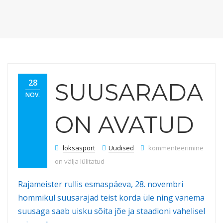
28
SUUSARADA
NOV.
ON AVATUD
Suusarada on avatud
loksasport
Uudised
kommenteerimine
on välja lülitatud
Rajameister rullis esmaspäeva, 28. novembri
hommikul suusarajad teist korda üle ning vanema
suusaga saab uisku sõita jõe ja staadioni vahelisel