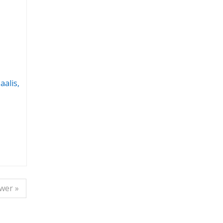
aalis,
wer »