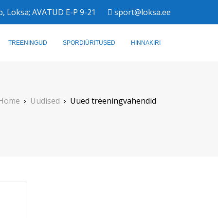
b, Loksa; AVATUD E-P 9-21
sport@loksa.ee
TREENINGUD
SPORDIÜRITUSED
HINNAKIRI
Home
›
Uudised
›
Uued treeningvahendid