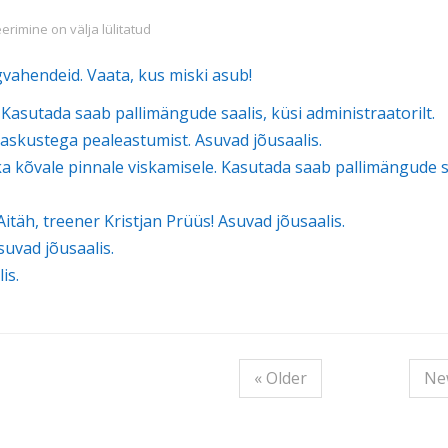
ningvahendid
imine on välja lülitatud
gvahendeid. Vaata, kus miski asub!
 Kasutada saab pallimängude saalis, küsi administraatorilt.
raskustega pealeastumist. Asuvad jõusaalis.
 ka kõvale pinnale viskamisele. Kasutada saab pallimängude s
itäh, treener Kristjan Prüüs! Asuvad jõusaalis.
uvad jõusaalis.
is.
« Older
Ne