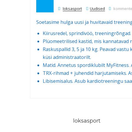
Uued tree
loksasport
Uudised
kommenteer
Soetasime hulga uusi ja huvitavaid treenin
Kiirusredel, sprindivöö, treeningrõngad.
Plüomeetrilised kastid, mis kannatavad 
Raskuspallid 3, 5 ja 10 kg. Peavad vastu
küsi administraatorilt.
Matid. Annetus spordiklubilt MyFitness. A
TRX-rihmad + juhendid harjutamiseks. As
Libisemisalus. Asub kardiotreeningu saal
loksasport