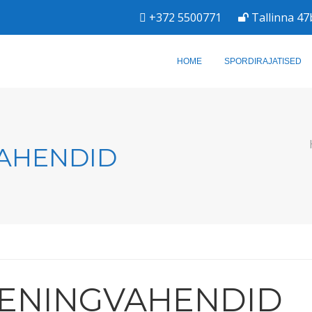
+372 5500771
Tallinna 47
HOME
SPORDIRAJATISED
AHENDID
ENINGVAHENDID